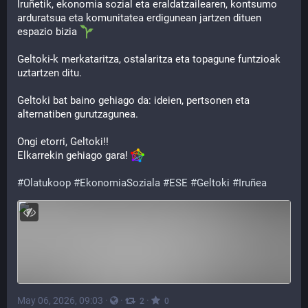
Iruñetik, ekonomia sozial eta eraldatzailearen, kontsumo 
arduratsua eta komunitatea erdigunean jartzen dituen 
espazio bizia 
Geltoki-k merkataritza, ostalaritza eta topagune funtzioak 
uztartzen ditu.
Geltoki bat baino gehiago da: ideien, pertsonen eta 
alternatiben gurutzagunea.
Ongi etorri, Geltoki!!
Elkarrekin gehiago gara! 
#
Olatukoop
#
EkonomiaSoziala
#
ESE
#
Geltoki
#
Iruñea
May 06, 2026, 09:03
·
·
·
2
0