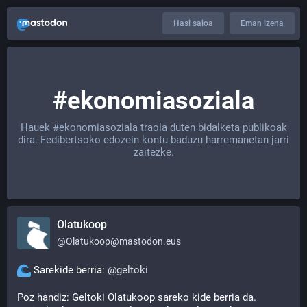
Hasi saioa
Eman izena
#ekonomiasoziala
Hauek
#ekonomiasoziala
traola duten bidalketa publikoak
dira. Fedibertsoko edozein kontu baduzu harremanetan jarri
zaitezke.
Olatukoop
@
Olatukoop@mastodon.eus
 Sarekide berria: 
@
geltoki
Poz handiz: Geltoki Olatukoop sareko kide berria da. 