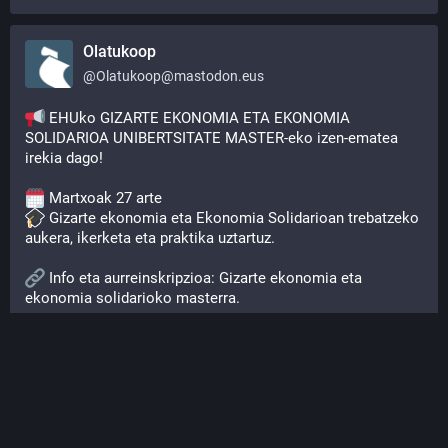
Olatukoop
@
Olatukoop@mastodon.eus
 EHUko GIZARTE EKONOMIA ETA EKONOMIA 
SOLIDARIOA UNIBERTSITATE MASTER-eko izen-ematea 
irekia dago!
 Martxoak 27 arte
 Gizarte ekonomia eta Ekonomia Solidarioan trebatzeko 
aukera, ikerketa eta praktika uztartuz.
 Info eta aurreinskripzioa: Gizarte ekonomia eta 
ekonomia solidarioko masterra.
 Erakundeetatik datozenentzat: matrikula-kostu eta 
asistentzia baldintza malguagoak.
@
gezki_
#
EkonomiaSoziala
#
ESS
#
EHU