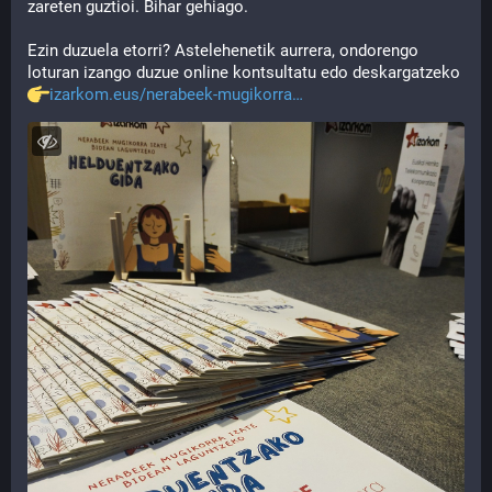
zareten guztioi. Bihar gehiago.
Ezin duzuela etorri? Astelehenetik aurrera, ondorengo 
loturan izango duzue online kontsultatu edo deskargatzeko
izarkom.eus/nerabeek-mugikorra