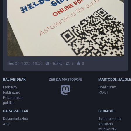
Dec 06, 2023, 18:50
·
·
Tusky
·
·
6
5
BALIABIDEAK
ZER DA MASTODON?
MASTODON.JALGI.
Erabilera
Honi buruz
baldintzak
v3.4.4
Pribatutasun
politika
GARATZAILEAK
GEHIAGO…
Dokumentazioa
Iturburu kodea
APIa
Aplikazio
mugikorrak