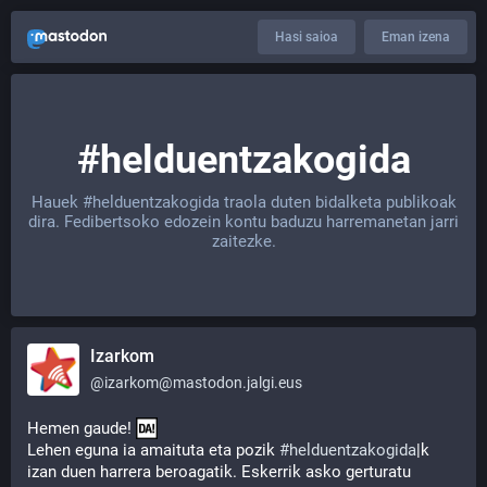
Hasi saioa
Eman izena
#helduentzakogida
Hauek
#helduentzakogida
traola duten bidalketa publikoak
dira. Fedibertsoko edozein kontu baduzu harremanetan jarri
zaitezke.
Izarkom
@
izarkom@mastodon.jalgi.eus
Hemen gaude! 
Lehen eguna ia amaituta eta pozik 
#
helduentzakogida
|k 
izan duen harrera beroagatik. Eskerrik asko gerturatu 