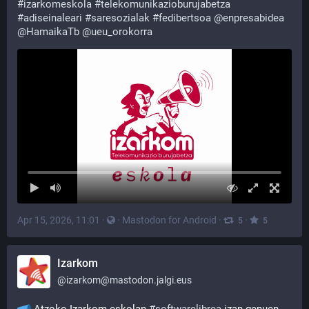
#
izarkomeskola
#
telekomunikazioburujabetza
#
adiseinaleari
#
saresozialak
#
fedibertsoa
@
enpresabidea
@
HamaikaTb
@
ueu_orokorra
Apr 15, 2026, 11:01
·
·
Mastodon for Android
·
·
5
5
Izarkom
@
izarkom@mastodon.jalgi.eus