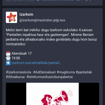
Izarkom
@
izarkom@mastodon.jalgi.eus
Meloi berri bat irekiko dugu Izarkom eskolako 4.saioan: 
"Pantailen inpaktua haur eta gazteengan". Mirene Beriain 
pediatra eta altxaburuako kidea gonbidatu dugu honi buruz 
mintzatzeko:
 Abenduak 17
 19:00
izarkom.eus/ekitaldiak/pantail
#
izarkomeskola
#
AdiSeinaleari
#
mugikorra
#
pantailak
#
Altxaburua
#
telekomunikazioburujabetza