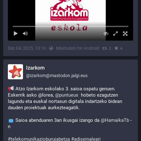
Dec 04, 2025, 10:10
·
·
Mastodon for Android
·
·
2
4
Izarkom
@
izarkom@mastodon.jalgi.eus
 Atzo Izarkom eskolako 3. saioa ospatu genuen. 
Eskerrik asko @lorea, 
@
puntueus
  hobeto ezagutzen 
lagundu eta euskal nortasun digitala indartzeko bidean 
dauden proiektuak aurkezteagatik.
 Saioa abenduaren 3an ikusgai izango da 
@
HamaikaTb
 -
n 
#
telekomunikazioburujabetza
#
adiseinaleari