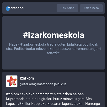
Hasi saioa
Eman izena
#izarkomeskola
Hauek
#izarkomeskola
traola duten bidalketa publikoak
dira. Fedibertsoko edozein kontu baduzu harremanetan jarri
zaitezke.
Izarkom
@
izarkom@mastodon.jalgi.eus
Izarkom eskolako hamargarren eta azken saioan 
Kriptomoda eta diru digitalari buruz mintzatu gara Alex 
Lopez, 
#
Ekhilur
 Koop-eko kidearen laguntzarekin. Hurrengo 