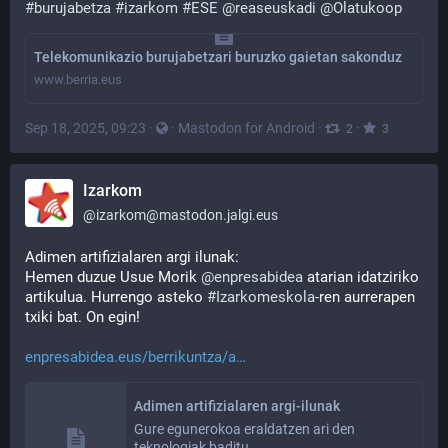
#
burujabetza
#
izarkom
#
ESE
@
reaseuskadi
@
Olatukoop
Telekomunikazio burujabetzari buruzko gaietan sakonduz
www.berria.eus
Sep 18, 2025, 09:23
·
·
Mastodon for Android
·
·
2
3
Izarkom
@
izarkom@mastodon.jalgi.eus
Adimen artifizialaren argi ilunak:
Hemen duzue Usue Morik 
@
enpresabidea
 atarian idatziriko 
artikulua. Hurrengo asteko 
#
Izarkomeskola
-ren aurrerapen 
txiki bat. On egin!
enpresabidea.eus/berrikuntza/a
Adimen artifizialaren argi-ilunak
Gure egunerokoa eraldatzen ari den
teknologiak baditu…