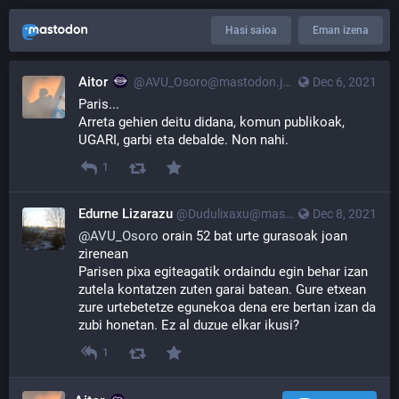
Hasi saioa
Eman izena
Aitor
@AVU_Osoro@mastodon.jalgi.eus
Dec 6, 2021
Paris...
Arreta gehien deitu didana, komun publikoak, 
UGARI, garbi eta debalde. Non nahi.
1
Edurne Lizarazu
@Dudulixaxu@mastodon.jalgi.eus
Dec 8, 2021
@
AVU_Osoro
 orain 52 bat urte gurasoak joan 
zirenean
Parisen pixa egiteagatik ordaindu egin behar izan 
zutela kontatzen zuten garai batean. Gure etxean 
zure urtebetetze egunekoa dena ere bertan izan da 
zubi honetan. Ez al duzue elkar ikusi?
1