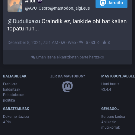
Aitor
Jarraitu
@AVU_Osoro@mastodon.jalgi.eus
@
Dudulixaxu
 Oraindik ez, lankide ohi bat kalian 
topatu nun...
December 8, 2021, 7:51 AM
·
·
Web
·
·
·
0
0
0
Eman izena elkarrizketan parte hartzeko
BALIABIDEAK
ZER DA MASTODON?
MASTODON.JALGI.
Erabilera
Honi buruz
baldintzak
v3.4.4
Pribatutasun
politika
GARATZAILEAK
GEHIAGO…
Dokumentazioa
Iturburu kodea
APIa
Aplikazio
mugikorrak