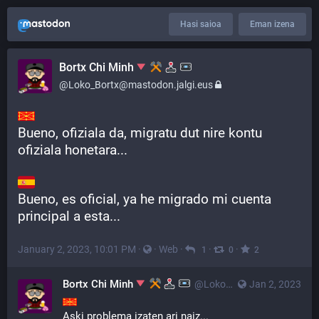
Hasi saioa
Eman izena
Bortx Chi Minh
@Loko_Bortx@mastodon.jalgi.eus
Bueno, ofiziala da, migratu dut nire kontu 
ofiziala honetara...
Bueno, es oficial, ya he migrado mi cuenta 
principal a esta...
January 2, 2023, 10:01 PM
·
·
Web
·
·
·
1
0
2
Bortx Chi Minh
@Loko_Bortx@mastodon.jalgi.eus
Jan 2, 2023
Aski problema izaten ari naiz... 