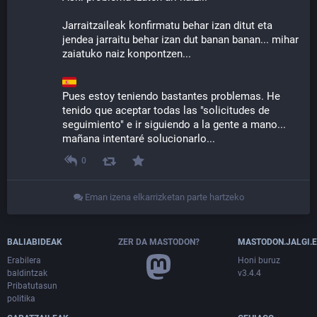
Jarraitzaileak konfirmatu behar izan ditut eta 
jendea jarraitu behar izan dut banan banan... mihar 
zaiatuko naiz konpontzen...
Pues estoy teniendo bastantes problemas. He 
tenido que aceptar todas las "solicitudes de 
seguimiento" e ir siguiendo a la gente a mano... 
mañana intentaré solucionarlo...
0
Eman izena elkarrizketan parte hartzeko
BALIABIDEAK
ZER DA MASTODON?
MASTODON.JALGI.
Erabilera
Honi buruz
baldintzak
v3.4.4
Pribatutasun
politika