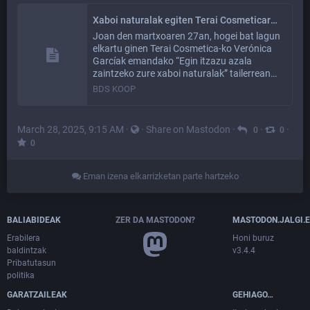
Xaboi naturalak egiten Terai Cosmeticaren eskutik - BDS KOOP
Joan den martxoaren 27an, hogei bat lagun
elkartu ginen Terai Cosmetica-ko Verónica
Garcíak emandako “Egin itzazu azala
zaintzeko zure xaboi naturalak” tailerrean…
BDS KOOP
March 28, 2025, 9:15 AM
·
·
Share on Mastodon
·
·
·
0
0
0
Eman izena elkarrizketan parte hartzeko
BALIABIDEAK
ZER DA MASTODON?
MASTODON.JALGI.
Erabilera
Honi buruz
baldintzak
v3.4.4
Pribatutasun
politika
GARATZAILEAK
GEHIAGO…