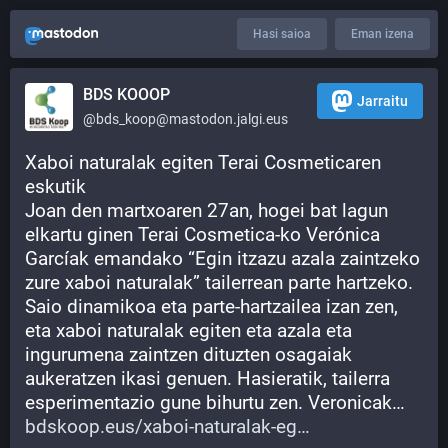
Hasi saioa
Eman izena
BDS KOOOP
Jarraitu
@bds_koop@mastodon.jalgi.eus
Xaboi naturalak egiten Terai Cosmeticaren 
eskutik 
Joan den martxoaren 27an, hogei bat lagun 
elkartu ginen Terai Cosmetica-ko Verónica 
Garcíak emandako “Egin itzazu azala zaintzeko 
zure xaboi naturalak” tailerrean parte hartzeko. 
Saio dinamikoa eta parte-hartzailea izan zen, 
eta xaboi naturalak egiten eta azala eta 
ingurumena zaintzen dituzten osagaiak 
aukeratzen ikasi genuen. Hasieratik, tailerra 
esperimentazio gune bihurtu zen. Veronicak…
bdskoop.eus/xaboi-naturalak-eg