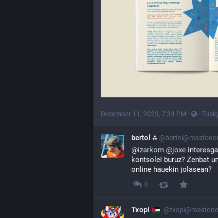
December 11, 2023, 7:34 PM
·
·
Tusk
bertol ⁂
@bertol@mastodo
@
izarkom
@
joxe
 interesga
kontsolei buruz? Zenbat urt
online hauekin jolasean?
0
Txopi
@txopi@mastodo