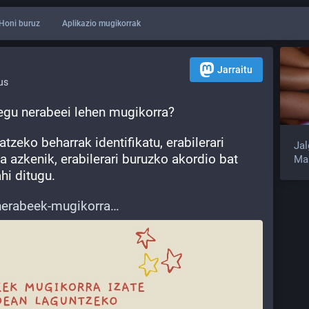
Honi buruz
Aplikazio mugikorrak
Jarraitu
us
egu nerabeei lehen mugikorra?
tzeko beharrak identifikatu, erabilerari 
Jal
a azkenik, erabilerari buruzko akordio bat 
Mas
hi ditugu.
nerabeek-mugikorra