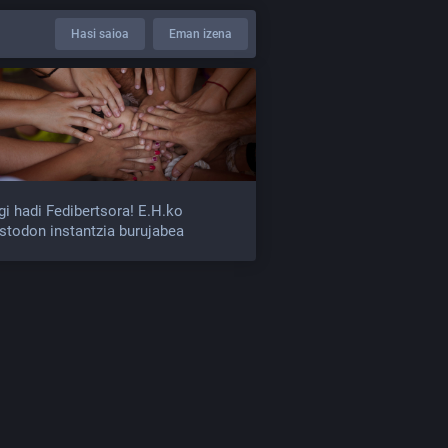
Hasi saioa
Eman izena
gi hadi Fedibertsora! E.H.ko
todon instantzia burujabea