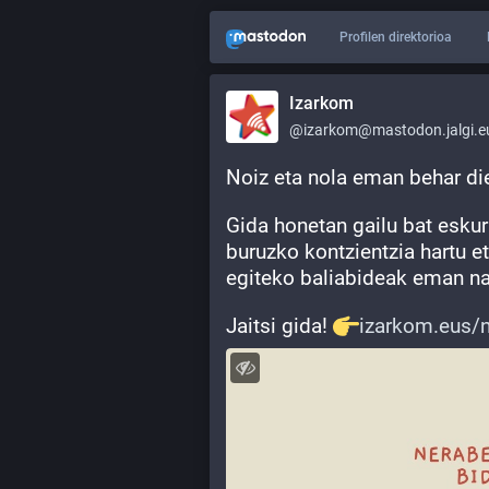
Profilen direktorioa
Izarkom
@izarkom@mastodon.jalgi.e
Noiz eta nola eman behar di
Gida honetan gailu bat eskura
buruzko kontzientzia hartu et
egiteko baliabideak eman na
Jaitsi gida! 
izarkom.eus/