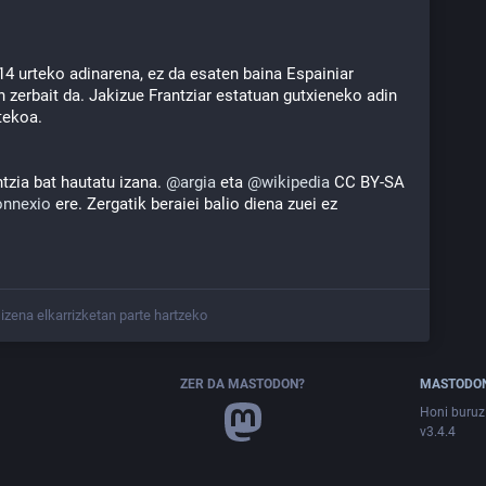
14 urteko adinarena, ez da esaten baina Espainiar 
 zerbait da. Jakizue Frantziar estatuan gutxieneko adin 
tekoa.
ntzia bat hautatu izana. 
@
argia
 eta 
@
wikipedia
 CC BY-SA 
nnexio
 ere. Zergatik beraiei balio diena zuei ez 
zena elkarrizketan parte hartzeko
ZER DA MASTODON?
MASTODON
Honi buruz
v3.4.4