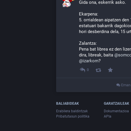
Gida ona, eskerrik asko.
Ekarpena:
5. orrialdean aipatzen den 
estatuari bakarrik dagokion
hori desberdina dela, 15 ur
Zalantza:
Pena bat librea ez den lize
dira, libreak, baita 
@
somco
@
izarkom
?
0
Eman i
BALIABIDEAK
GARATZAILEAK
Erabilera baldintzak
Dokumentazioa
Pribatutasun politika
APIa