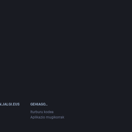
.JALGI.EUS
GEHIAGO…
Iturburu kodea
Aplikazio mugikorrak