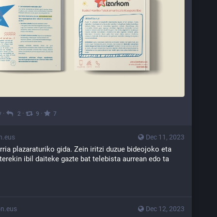
y
·
·
·
2
9
7
n.eus
Dec 11, 2023
rria plazaraturiko gida. Zein iritzi duzue bideojoko eta 
erekin ibil daiteke gazte bat telebista aurrean edo ta 
n.eus
Dec 12, 2023