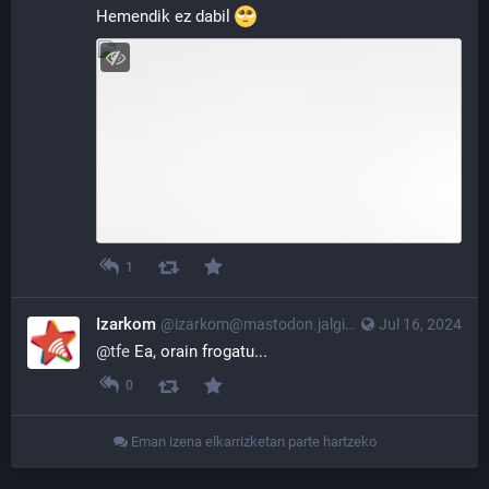
Hemendik ez dabil 
1
Izarkom
@izarkom@mastodon.jalgi.eus
Jul 16, 2024
@
tfe
 Ea, orain frogatu...
0
Eman izena elkarrizketan parte hartzeko