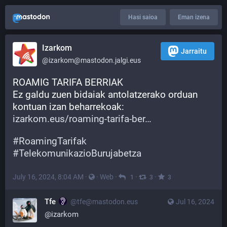
Hasi saioa
Eman izena
Izarkom
Jarraitu
@izarkom@mastodon.jalgi.eus
ROAMIG TARIFA BERRIAK
Ez galdu zuen bidaiak antolatzerako orduan 
kontuan izan beharrekoak:
izarkom.eus/roaming-tarifa-ber
#
RoamingTarifak
#
TelekomunikazioBurujabetza
July 16, 2024, 8:04 AM
·
·
Web
·
·
·
1
3
3
Tfe
@tfe@mastodon.eus
Jul 16, 2024
@
izarkom