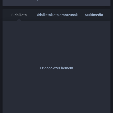
Bidalketa
Bidalketak eta erantzunak
Multimedia
Ez dago ezer hemen!