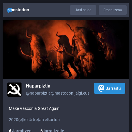
Hasi saioa
Eman izena
Naparpiztia
Jarraitu
@naparpiztia@mastodon.jalgi.eus
Make Vasconia Great Again
2020(e)ko Urt(e)an elkartua
6
Jarraitzen
6
jarraitzaile