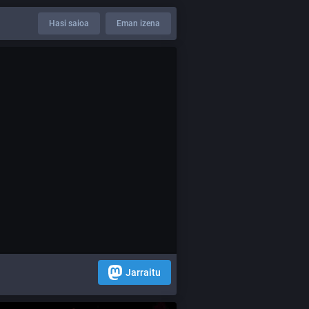
Hasi saioa
Eman izena
Jarraitu