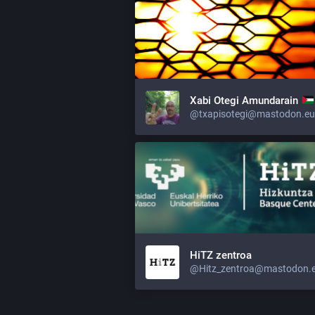
Xabi Otegi Amundarain
@txapisotegi@mastodon.eu
HiTZ zentroa
@Hitz_zentroa@mastodon.