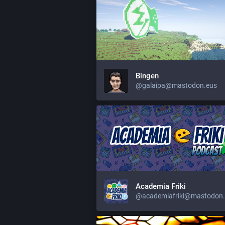
Bingen
@galaipa@mastodon.eus
Academia Friki
@academiafriki@mastodon.