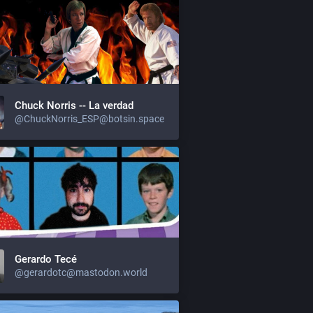
Chuck Norris -- La verdad
@ChuckNorris_ESP@botsin.space
Gerardo Tecé
@gerardotc@mastodon.world