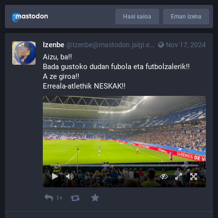
Hasi saioa
Eman izena
Izenbe
@Izenbe@mastodon.jalgi.eus
Nov 17, 2024
Aizu, ba!! 
Bada gustoko dudan fubola eta futbolzalerik!! 
A ze giroa!!
Erreala-atlethik NESKAK!!
1+