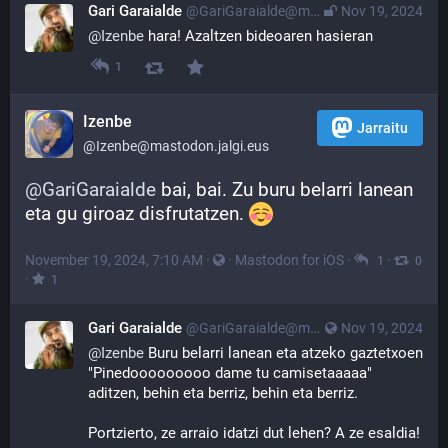
Gari Garaialde
@GariGaraialde@mastodon.jalgi.eus
Nov 19, 2024
@
Izenbe
 hara! Azaltzen bideoaren hasieran
1
Izenbe
Jarraitu
@Izenbe@mastodon.jalgi.eus
@
GariGaraialde
 bai, bai. Zu buru belarri lanean 
eta gu giroaz disfrutatzen. 
November 19, 2024, 7:10 AM
·
·
Mastodon for iOS
·
·
1
0
·
1
Gari Garaialde
@GariGaraialde@mastodon.jalgi.eus
Nov 19, 2024
@
Izenbe
 Buru belarri lanean eta atzeko gaztetxoen 
"Pinedooooooooo dame tu camisetaaaaa" 
aditzen, behin eta berriz, behin eta berriz.
Portzierto, ze arraio idatzi dut lehen? A ze esaldia!