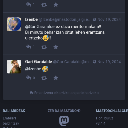
1
Izenbe
@Izenbe@mastodon.jalgi.eus
Nov 19, 2024
@
GariGaraialde
 ez duzu merito makala!! 
Bi minutu behar izan ditut lehen erantzuna 
ulertzeko
!!
1
Gari Garaialde
@GariGaraialde@mastodon.jalgi.eus
Nov 19, 2024
@
Izenbe
0
Eman izena elkarrizketan parte hartzeko
BALIABIDEAK
ZER DA MASTODON?
MASTODON.JALGI.
Erabilera
Honi buruz
baldintzak
v3.4.4